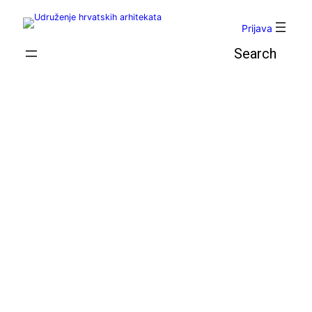
Skoči
do
Prijava
sadržaja
Pretraga