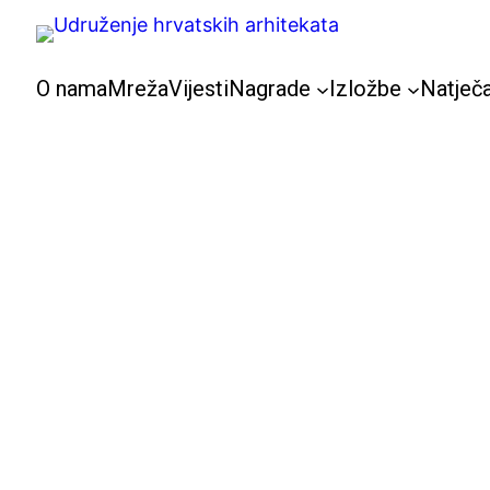
Skoči
do
sadržaja
O nama
Mreža
Vijesti
Nagrade
Izložbe
Natječa