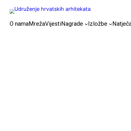
Skoči
do
sadržaja
O nama
Mreža
Vijesti
Nagrade
Izložbe
Natječa