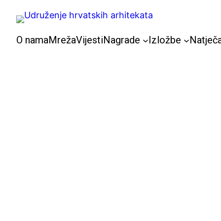
Skoči
do
sadržaja
O nama
Mreža
Vijesti
Nagrade
Izložbe
Natječa