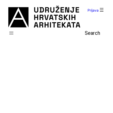
Skoči
do
Prijava
sadržaja
Pretraga