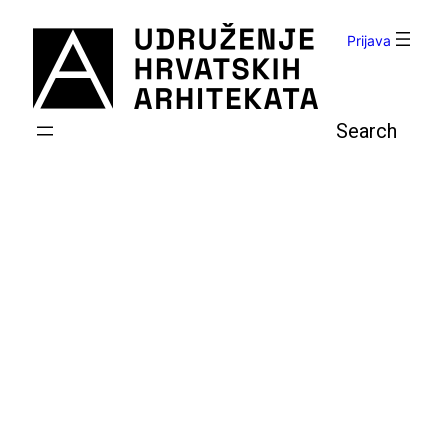
Skoči
do
Prijava
sadržaja
Pretraga