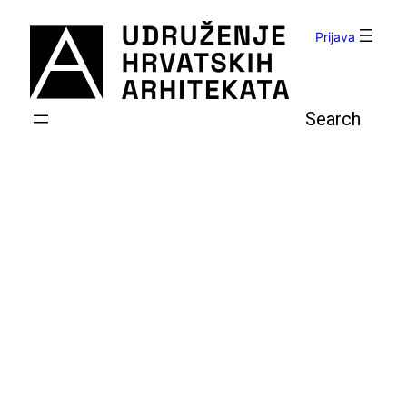
Skoči
do
Prijava
sadržaja
Pretraga