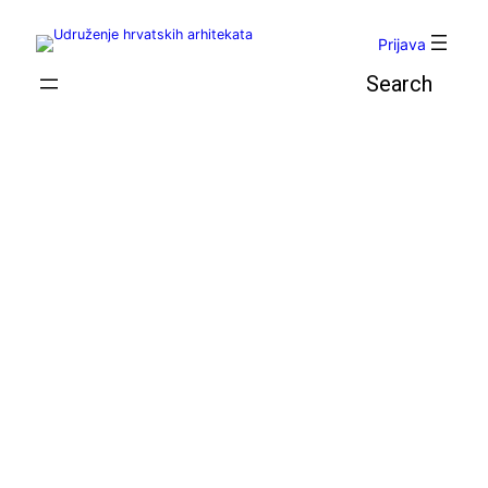
Skoči
do
Prijava
sadržaja
Pretraga