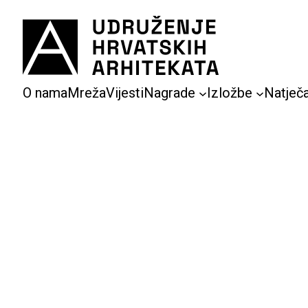
Skoči
do
sadržaja
O nama
Mreža
Vijesti
Nagrade
Izložbe
Natječa