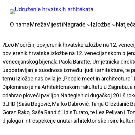
Skoči
do
sadržaja
O nama
Mreža
Vijesti
Nagrade
Izložbe
Natječa
?Leo Modrčin, povjerenik hrvatske izložbe na 12. veneci
povjerenik hrvatske izložbe na 12. venecijanskom bijenal
Venecijanskog bijenala Paola Baratte. Umjetnička direktor
uspostavljanje suodnosa između ljudi i arhitekture, te p
temu izložbe naslovila je „People meet in architecture“.
Diplomirao je na Arhitektonskom fakultetu u Zagrebu, a 
odabrao ploveći paviljon.Na teglenici dugačkoj 20 i široko
3LHD (Saša Begović, Marko Dabrović, Tanja Grozdanić Begovi
Goran Rako, Saša Randić i IdisTurato, te Lea Pelivan i To
dijaloga i introspekcije unutar arhitektonske i šire kultu