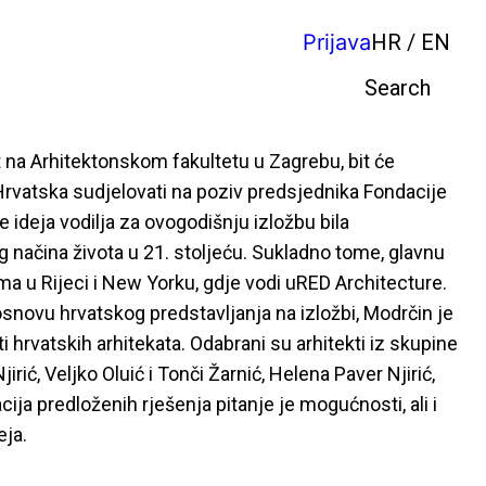
Prijava
HR / EN
Pretraga
 na Arhitektonskom fakultetu u Zagrebu, bit će
 Hrvatska sudjelovati na poziv predsjednika Fondacije
e ideja vodilja za ovogodišnju izložbu bila
og načina života u 21. stoljeću. Sukladno tome, glavnu
ma u Rijeci i New Yorku, gdje vodi uRED Architecture.
osnovu hrvatskog predstavljanja na izložbi, Modrčin je
ti hrvatskih arhitekata. Odabrani su arhitekti iz skupine
rić, Veljko Oluić i Tonči Žarnić, Helena Paver Njirić,
cija predloženih rješenja pitanje je mogućnosti, ali i
eja.