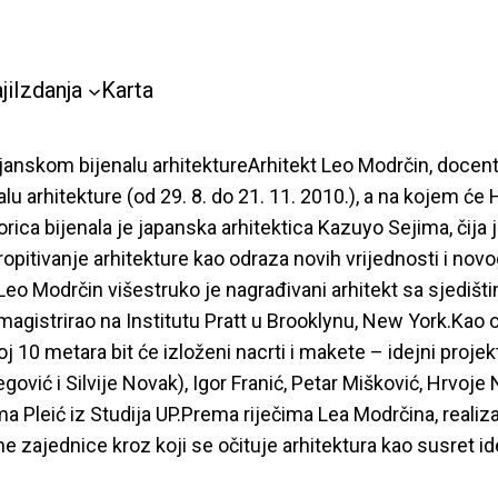
ji
Izdanja
Karta
janskom bijenalu arhitektureArhitekt Leo Modrčin, docent
u arhitekture (od 29. 8. do 21. 11. 2010.), a na kojem će
ica bijenala je japanska arhitektica Kazuyo Sejima, čija j
ropitivanje arhitekture kao odraza novih vrijednosti i nov
Leo Modrčin višestruko je nagrađivani arhitekt sa sjedišti
magistrirao na Institutu Pratt u Brooklynu, New York.Kao 
j 10 metara bit će izloženi nacrti i makete – idejni projek
ć i Silvije Novak), Igor Franić, Petar Mišković, Hrvoje Nji
ma Pleić iz Studija UP.Prema riječima Lea Modrčina, realiza
rne zajednice kroz koji se očituje arhitektura kao susret id