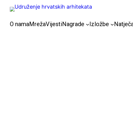
Skoči
do
sadržaja
O nama
Mreža
Vijesti
Nagrade
Izložbe
Natječa