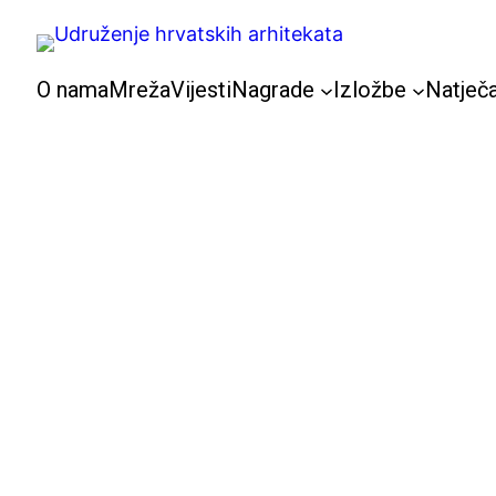
Skoči
do
sadržaja
O nama
Mreža
Vijesti
Nagrade
Izložbe
Natječa