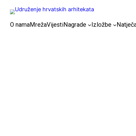
Skoči
do
sadržaja
O nama
Mreža
Vijesti
Nagrade
Izložbe
Natječa