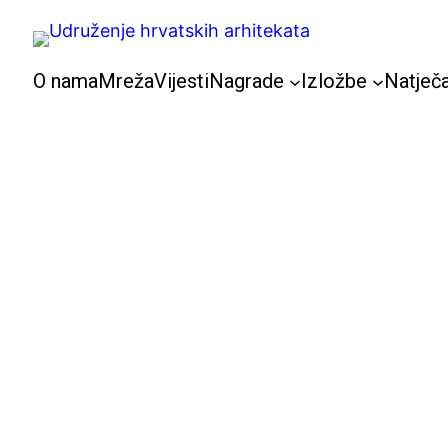
Skoči
do
sadržaja
O nama
Mreža
Vijesti
Nagrade
Izložbe
Natječa