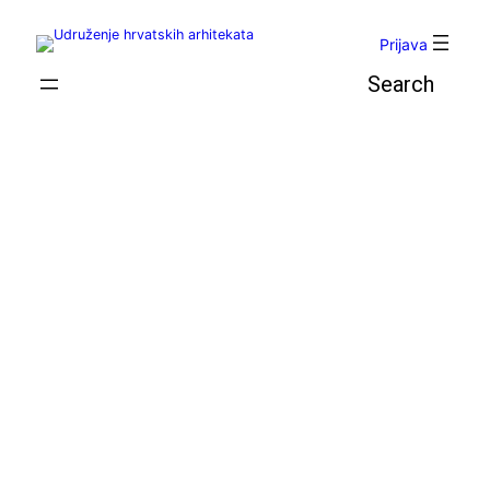
Skoči
do
Prijava
sadržaja
Pretraga