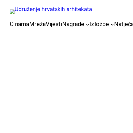
Skoči
do
sadržaja
O nama
Mreža
Vijesti
Nagrade
Izložbe
Natječa