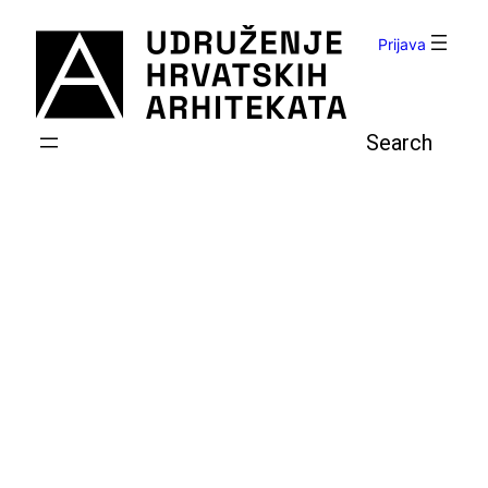
Skoči
do
Prijava
sadržaja
Pretraga