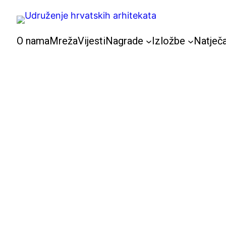
Skoči
do
sadržaja
O nama
Mreža
Vijesti
Nagrade
Izložbe
Natječa