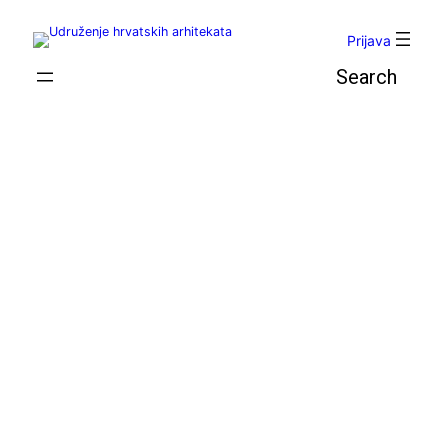
Skoči
do
Prijava
sadržaja
Pretraga