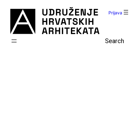
Skoči
do
Prijava
sadržaja
Pretraga