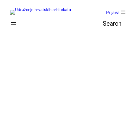
Skoči
do
Prijava
sadržaja
Pretraga