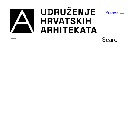
Skoči
do
Prijava
sadržaja
Pretraga