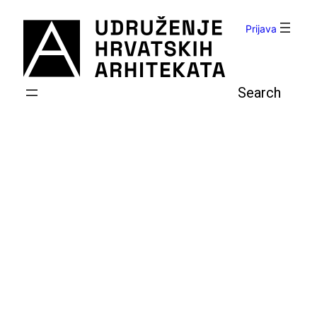
Skoči
do
Prijava
sadržaja
Pretraga