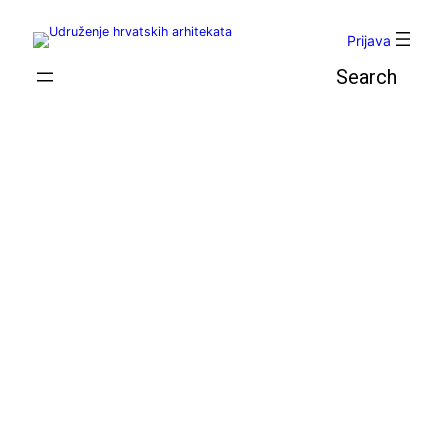
Skoči
do
Prijava
sadržaja
Pretraga