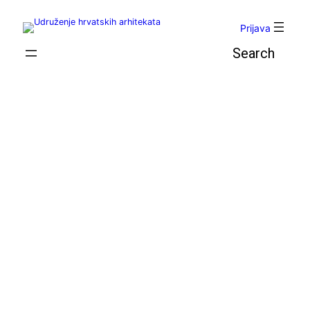
Skoči
do
Prijava
sadržaja
Pretraga