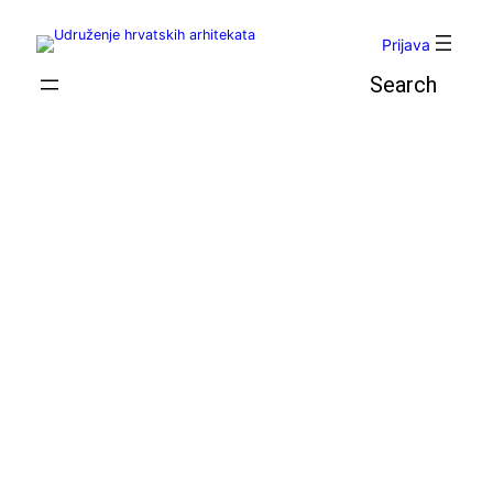
Skoči
do
Prijava
sadržaja
Pretraga