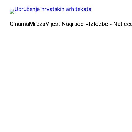
Skoči
do
sadržaja
O nama
Mreža
Vijesti
Nagrade
Izložbe
Natječa