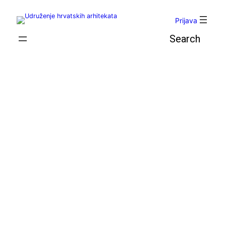
Skoči
do
Prijava
sadržaja
Pretraga