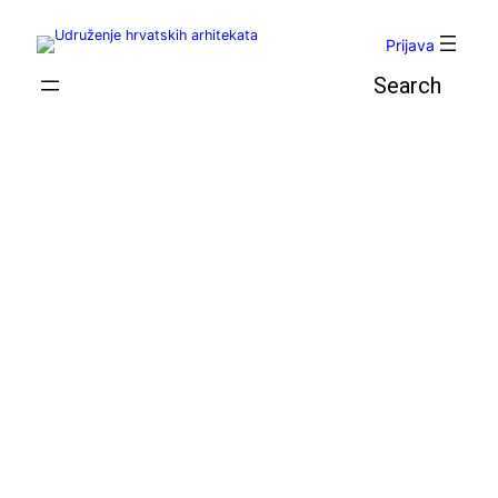
Skoči
do
Prijava
sadržaja
Pretraga