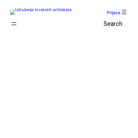
Skoči
do
Prijava
sadržaja
Pretraga