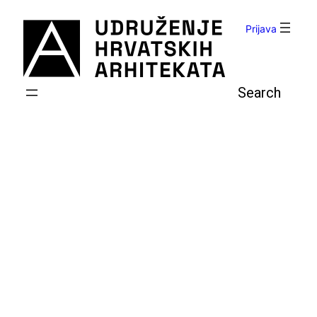
Skoči
do
Prijava
sadržaja
Pretraga