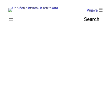
Skoči
do
Prijava
sadržaja
Pretraga