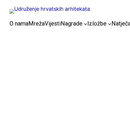
Skoči
do
sadržaja
O nama
Mreža
Vijesti
Nagrade
Izložbe
Natječa