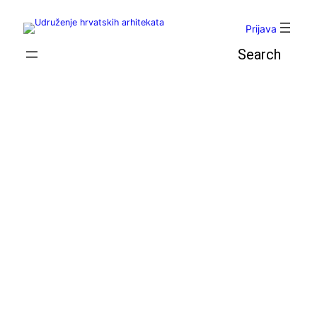
Skoči
do
Prijava
sadržaja
Pretraga