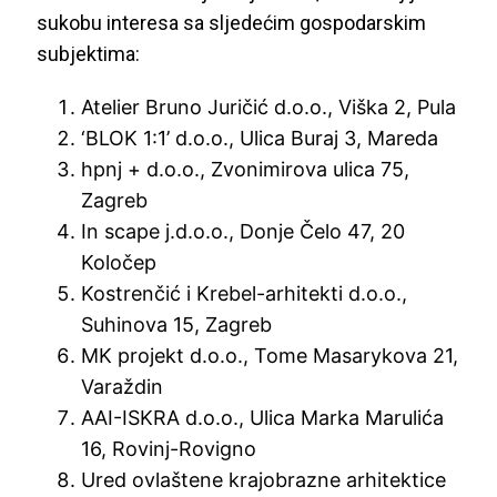
sukobu interesa sa sljedećim gospodarskim
subjektima:
Atelier Bruno Juričić d.o.o., Viška 2, Pula
‘BLOK 1:1’ d.o.o., Ulica Buraj 3, Mareda
hpnj + d.o.o., Zvonimirova ulica 75,
Zagreb
In scape j.d.o.o., Donje Čelo 47, 20
Koločep
Kostrenčić i Krebel-arhitekti d.o.o.,
Suhinova 15, Zagreb
MK projekt d.o.o., Tome Masarykova 21,
Varaždin
AAI-ISKRA d.o.o., Ulica Marka Marulića
16, Rovinj-Rovigno
Ured ovlaštene krajobrazne arhitektice