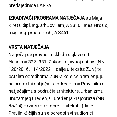
predsjednica DAI-SAI
IZRAĐIVAČI PROGRAMA NATJEČAJA
su Maja
Kireta, dipl. ing. arh., ovl. arh, A 3310 i Ines Hrdalo,
mag. ing. prosp. arch., A 3461
VRSTA NATJEČAJA
Natječaj se provodi u skladu s glavom II.
člancima 327.-331. Zakona o javnoj nabavi (NN
120/2016, 114/2022 – dalje u tekstu: ZJN) te
ostalim odredbama ZJN-a koje se primjenjuju
na projektni natječaj te odredbama Pravilnika o
natječajima s područja arhitekture, urbanizma,
unutarnjeg uređenja i uređenja krajobraza (NN
85/14) Hrvatske komore arhitekata (dalje:
Pravilnik) čijih su se odredbi svi sudionici