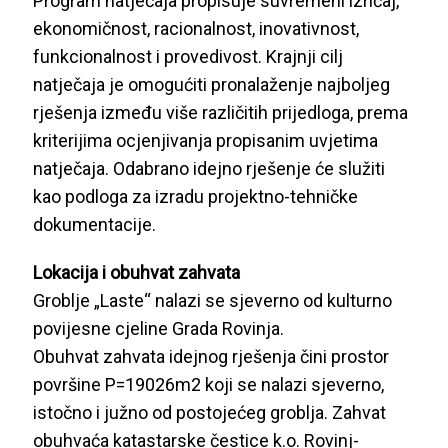
Program natječaja propisuje suvremeni izričaj,
ekonomičnost, racionalnost, inovativnost,
funkcionalnost i provedivost. Krajnji cilj
natječaja je omogućiti pronalaženje najboljeg
rješenja između više različitih prijedloga, prema
kriterijima ocjenjivanja propisanim uvjetima
natječaja. Odabrano idejno rješenje će služiti
kao podloga za izradu projektno-tehničke
dokumentacije.
Lokacija i obuhvat zahvata
Groblje „Laste“ nalazi se sjeverno od kulturno
povijesne cjeline Grada Rovinja.
Obuhvat zahvata idejnog rješenja čini prostor
površine P=19026m2 koji se nalazi sjeverno,
istočno i južno od postojećeg groblja. Zahvat
obuhvaća katastarske čestice k.o. Rovinj-