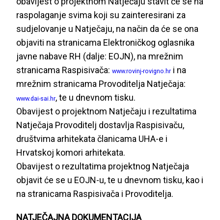
obavijest o projektnom Natječaju stavit će se na
raspolaganje svima koji su zainteresirani za
sudjelovanje u Natječaju, na način da će se ona
objaviti na stranicama Elektroničkog oglasnika
javne nabave RH (dalje: EOJN), na mrežnim
stranicama Raspisivača:
i na
www.rovinj-rovigno.hr
mrežnim stranicama Provoditelja Natječaja:
, te u dnevnom tisku.
www.dai-sai.hr
Obavijest o projektnom Natječaju i rezultatima
Natječaja Provoditelj dostavlja Raspisivaču,
društvima arhitekata članicama UHA-e i
Hrvatskoj komori arhitekata.
Obavijest o rezultatima projektnog Natječaja
objavit će se u EOJN-u, te u dnevnom tisku, kao i
na stranicama Raspisivača i Provoditelja.
NATJEČAJNA DOKUMENTACIJA