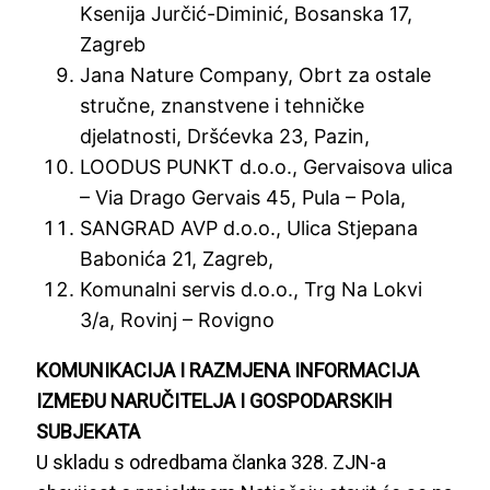
Ksenija Jurčić-Diminić, Bosanska 17,
Zagreb
Jana Nature Company, Obrt za ostale
stručne, znanstvene i tehničke
djelatnosti, Dršćevka 23, Pazin,
LOODUS PUNKT d.o.o., Gervaisova ulica
– Via Drago Gervais 45, Pula – Pola,
SANGRAD AVP d.o.o., Ulica Stjepana
Babonića 21, Zagreb,
Komunalni servis d.o.o., Trg Na Lokvi
3/a, Rovinj – Rovigno
KOMUNIKACIJA I RAZMJENA INFORMACIJA
IZMEĐU NARUČITELJA I GOSPODARSKIH
SUBJEKATA
U skladu s odredbama članka 328. ZJN-a