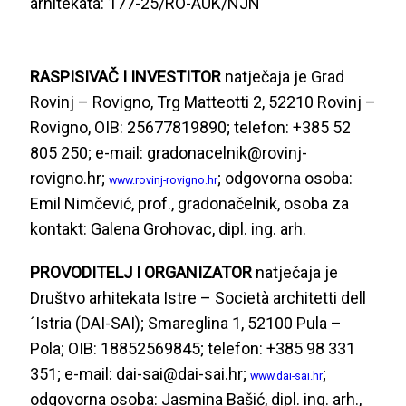
arhitekata: 177-25/RO-AUK/NJN
RASPISIVAČ I INVESTITOR
natječaja je Grad
Rovinj – Rovigno, Trg Matteotti 2, 52210 Rovinj –
Rovigno, OIB: 25677819890; telefon: +385 52
805 250; e-mail: gradonacelnik@rovinj-
rovigno.hr;
; odgovorna osoba:
www.rovinj-rovigno.hr
Emil Nimčević, prof., gradonačelnik, osoba za
kontakt: Galena Grohovac, dipl. ing. arh.
PROVODITELJ I ORGANIZATOR
natječaja je
Društvo arhitekata Istre – Società architetti dell
´Istria (DAI-SAI); Smareglina 1, 52100 Pula –
Pola; OIB: 18852569845; telefon: +385 98 331
351; e-mail: dai-sai@dai-sai.hr;
;
www.dai-sai.hr
odgovorna osoba: Jasmina Bašić, dipl. ing. arh.,