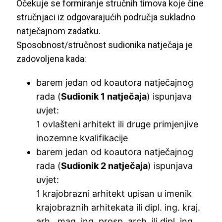
Očekuje se formiranje stručnih timova koje čine
stručnjaci iz odgovarajućih područja sukladno
natječajnom zadatku.
Sposobnost/stručnost sudionika natječaja je
zadovoljena kada:
barem jedan od koautora natječajnog
rada (
Sudionik 1 natječaja
) ispunjava
uvjet:
1 ovlašteni arhitekt ili druge primjenjive
inozemne kvalifikacije
barem jedan od koautora natječajnog
rada (
Sudionik 2 natječaja
) ispunjava
uvjet:
1 krajobrazni arhitekt upisan u imenik
krajobraznih arhitekata ili dipl. ing. kraj.
arh., mag. ing. prosp. arch. ili dipl. ing.