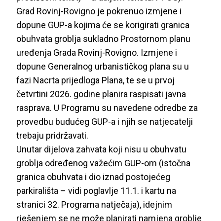
Grad Rovinj-Rovigno je pokrenuo izmjene i
dopune GUP-a kojima će se korigirati granica
obuhvata groblja sukladno Prostornom planu
uređenja Grada Rovinj-Rovigno. Izmjene i
dopune Generalnog urbanističkog plana su u
fazi Nacrta prijedloga Plana, te se u prvoj
četvrtini 2026. godine planira raspisati javna
rasprava. U Programu su navedene odredbe za
provedbu budućeg GUP-a i njih se natjecatelji
trebaju pridržavati.
Unutar dijelova zahvata koji nisu u obuhvatu
groblja određenog važećim GUP-om (istočna
granica obuhvata i dio iznad postojećeg
parkirališta – vidi poglavlje 11.1. i kartu na
stranici 32. Programa natječaja), idejnim
rješenjem se ne može planirati namjena groblje