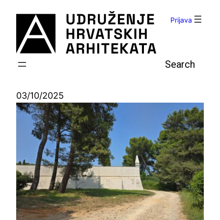
Skoči
do
Prijava
sadržaja
Pretraga
03/10/2025