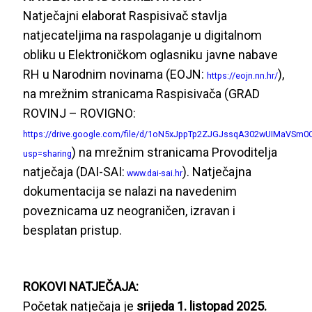
Natječajni elaborat Raspisivač stavlja
natjecateljima na raspolaganje u digitalnom
obliku u Elektroničkom oglasniku javne nabave
RH u Narodnim novinama (EOJN:
),
https://eojn.nn.hr/
na mrežnim stranicama Raspisivača (GRAD
ROVINJ – ROVIGNO:
https://drive.google.com/file/d/1oN5xJppTp2ZJGJssqA302wUIMaVSm0
) na mrežnim stranicama Provoditelja
usp=sharing
natječaja (DAI-SAI:
). Natječajna
www.dai-sai.hr
dokumentacija se nalazi na navedenim
poveznicama uz neograničen, izravan i
besplatan pristup.
ROKOVI NATJEČAJA:
Početak natječaja je
srijeda 1. listopad 2025.