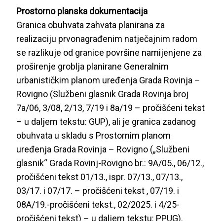
Prostorno planska dokumentacija
Granica obuhvata zahvata planirana za
realizaciju prvonagrađenim natječajnim radom
se razlikuje od granice površine namijenjene za
proširenje groblja planirane Generalnim
urbanističkim planom uređenja Grada Rovinja –
Rovigno (Službeni glasnik Grada Rovinja broj
7a/06, 3/08, 2/13, 7/19 i 8a/19 – pročišćeni tekst
– u daljem tekstu: GUP), ali je granica zadanog
obuhvata u skladu s Prostornim planom
uređenja Grada Rovinja – Rovigno („Službeni
glasnik“ Grada Rovinj-Rovigno br.: 9A/05., 06/12.,
pročišćeni tekst 01/13., ispr. 07/13., 07/13.,
03/17. i 07/17. – pročišćeni tekst , 07/19. i
08A/19.-pročišćeni tekst., 02/2025. i 4/25-
pročišćeni tekst) – u daljem tekstu: PPUG).