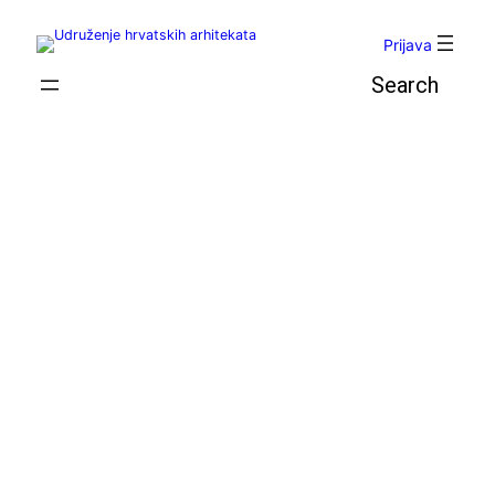
Skoči
do
Prijava
sadržaja
Pretraga