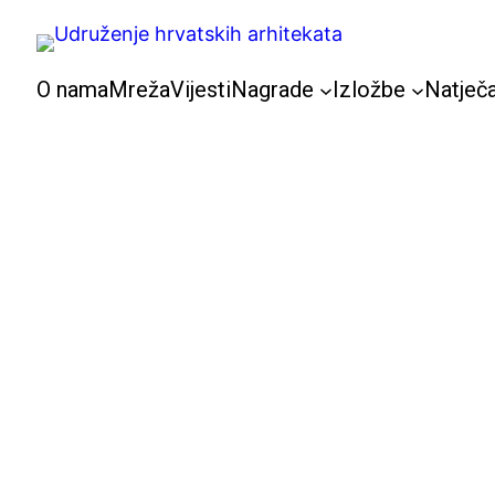
Skoči
do
sadržaja
O nama
Mreža
Vijesti
Nagrade
Izložbe
Natječa