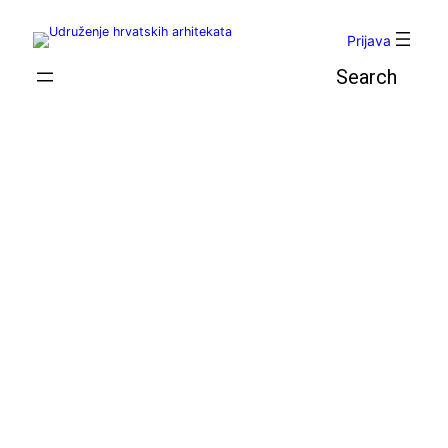
Skoči
do
Prijava
sadržaja
Pretraga