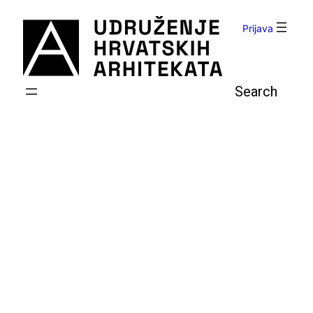
Skoči
do
Prijava
sadržaja
Pretraga