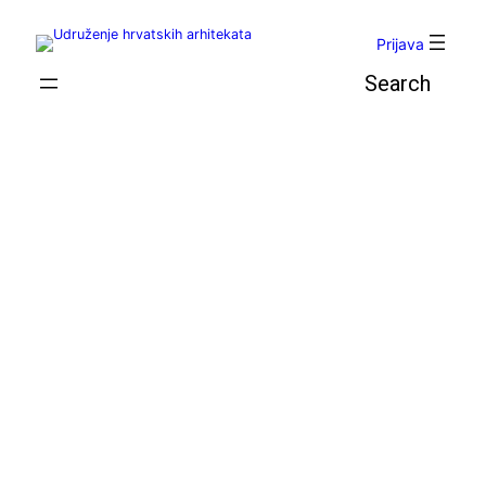
Skoči
do
Prijava
sadržaja
Pretraga