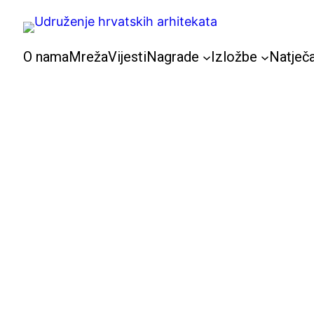
Skoči
do
sadržaja
O nama
Mreža
Vijesti
Nagrade
Izložbe
Natječa