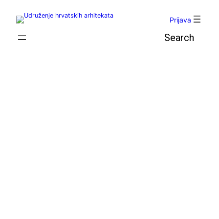
Skoči
do
Prijava
sadržaja
Pretraga