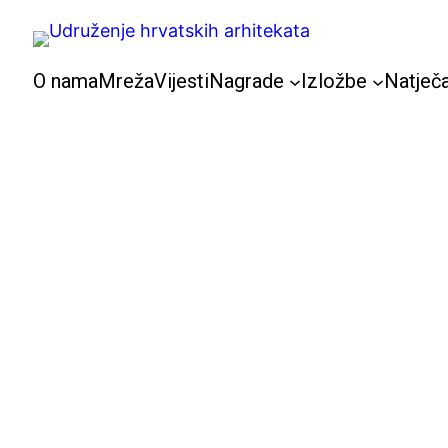
Skoči
do
sadržaja
O nama
Mreža
Vijesti
Nagrade
Izložbe
Natječa