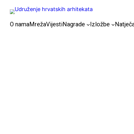
Skoči
do
sadržaja
O nama
Mreža
Vijesti
Nagrade
Izložbe
Natječa