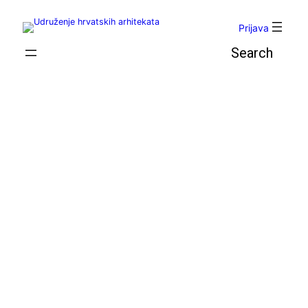
Skoči
do
Prijava
sadržaja
Pretraga