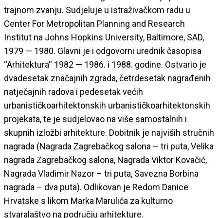
trajnom zvanju. Sudjeluje u istraživačkom radu u
Center For Metropolitan Planning and Research
Institut na Johns Hopkins University, Baltimore, SAD,
1979 — 1980. Glavni je i odgovorni urednik časopisa
“Arhitektura“ 1982 — 1986. i 1988. godine. Ostvario je
dvadesetak značajnih zgrada, četrdesetak nagrađenih
natječajnih radova i pedesetak većih
urbanističkoarhitektonskih urbanističkoarhitektonskih
projekata, te je sudjelovao na više samostalnih i
skupnih izložbi arhitekture. Dobitnik je najviših stručnih
nagrada (Nagrada Zagrebačkog salona – tri puta, Velika
nagrada Zagrebačkog salona, Nagrada Viktor Kovačić,
Nagrada Vladimir Nazor – tri puta, Savezna Borbina
nagrada – dva puta). Odlikovan je Redom Danice
Hrvatske s likom Marka Marulića za kulturno
stvaralaštvo na području arhitekture.