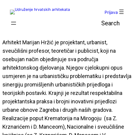
Skoči
do
Prijava
sadržaja
Pretraga
Arhitekt Marijan Hržić je projektant, urbanist,
sveučilišni profesor, teoretičar i publicist, koji na
osebujan način objedinjuje sva područja
arhitektonskog djelovanja. Njegov cjelokupni opus
usmjeren je na urbanističku problematiku i predstavlja
sinergiju promišljenih urbanističkih prijedloga i
teorijskih postavki. Krajnji je rezultat respektabilna
projektantska praksa i brojni inovativni prijedlozi
urbane obnove Zagreba i drugih naših gradova.
Realizacije poput Krematorija na Mirogoju (sa Z.
Krznarićem i D. Manceom), Nacionalne i sveučilišne