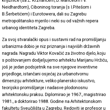
knjižnice (sa Z. Krznarićem, D. Manceom i V.
Neidhardtom), Ciboninog toranja (s I.Pitešom i
B.Šerbetićem) i Eurotowera, dali su Zagrebu
metropolitansko mjerilo i neki su od važnih repera
urbanog identiteta Zagreba.
Za svoj stvaralački opus i sustavni rad na promišljanju
urbanizma dobio je niz priznanja i najviših državnih
nagrada. Nagradu Viktor Kovačić za životno djelo, koju
s poštovanjem dodjeljujemo arhitektu Marijanu Hržiću,
još je jedan podsjetnik na sve njegove inventivne
prijedloge, istančani osjećaj za urbanotvornu
dimenziju arhitekture, veliko planersko iskustvo,
teorijsko promišljanje i nadasve plodonosnu
arhitektonsku praksu. Diplomirao je 1967., magistrirao
1981., a doktorirao 1988. Godine na Arhitektonskom
fakultetu Sveučilišta u Zagrebu. Redoviti je profesor u