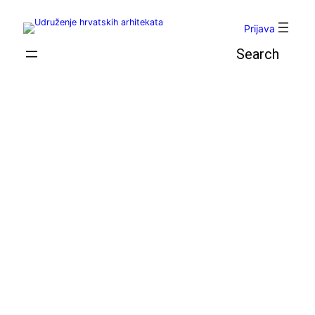
Skoči
do
Prijava
sadržaja
Pretraga