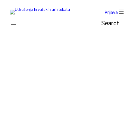
Skoči
do
Prijava
sadržaja
Pretraga