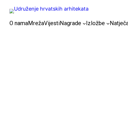
Skoči
do
sadržaja
O nama
Mreža
Vijesti
Nagrade
Izložbe
Natječa