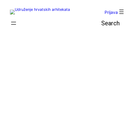
Skoči
do
Prijava
sadržaja
Pretraga